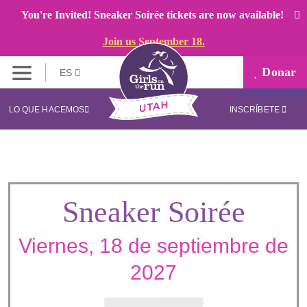
You're Invited! Sneaker Soirée tickets are now available!
Join us September 18.
Donar
ES
LO QUE HACEMOS
INSCRÍBETE
Sneaker Soirée
Viernes, 18 de septiembre de
2027