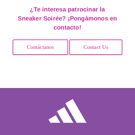
¿Te interesa patrocinar la
Sneaker Soirée? ¡Pongámonos en
contacto!
Contáctanos
Contact Us