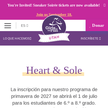
You're Invited! Sneaker Soirée tickets are now available!
Join us September 18.
Donar
ES
LO QUE HACEMOS
INSCRÍBETE
Heart & Sole
La inscripción para nuestro programa de
primavera de 2027 se abrirá el 1 de julio
para los estudiantes de 6.º a 8.º grado.